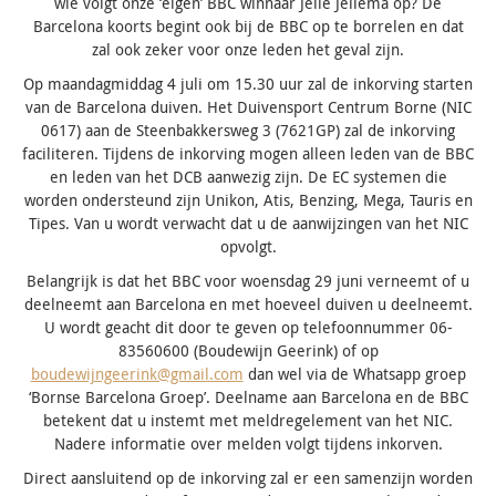
wie volgt onze ‘eigen’ BBC winnaar Jelle Jellema op? De
Barcelona koorts begint ook bij de BBC op te borrelen en dat
zal ook zeker voor onze leden het geval zijn.
Op maandagmiddag 4 juli om 15.30 uur zal de inkorving starten
van de Barcelona duiven. Het Duivensport Centrum Borne (NIC
0617) aan de Steenbakkersweg 3 (7621GP) zal de inkorving
faciliteren. Tijdens de inkorving mogen alleen leden van de BBC
en leden van het DCB aanwezig zijn. De EC systemen die
worden ondersteund zijn Unikon, Atis, Benzing, Mega, Tauris en
Tipes. Van u wordt verwacht dat u de aanwijzingen van het NIC
opvolgt.
Belangrijk is dat het BBC voor woensdag 29 juni verneemt of u
deelneemt aan Barcelona en met hoeveel duiven u deelneemt.
U wordt geacht dit door te geven op telefoonnummer 06-
83560600 (Boudewijn Geerink) of op
boudewijngeerink@gmail.com
dan wel via de Whatsapp groep
‘Bornse Barcelona Groep’. Deelname aan Barcelona en de BBC
betekent dat u instemt met meldregelement van het NIC.
Nadere informatie over melden volgt tijdens inkorven.
Direct aansluitend op de inkorving zal er een samenzijn worden