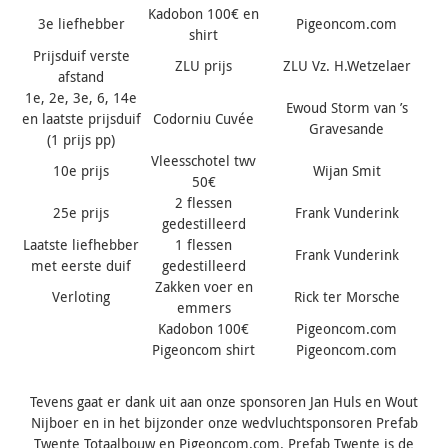
Kadobon 100€ en
3e liefhebber
Pigeoncom.com
shirt
Prijsduif verste
ZLU prijs
ZLU Vz. H.Wetzelaer
afstand
1e, 2e, 3e, 6, 14e
Ewoud Storm van ’s
en laatste prijsduif
Codorniu Cuvée
Gravesande
(1 prijs pp)
Vleesschotel twv
10e prijs
Wijan Smit
50€
2 flessen
25e prijs
Frank Vunderink
gedestilleerd
Laatste liefhebber
1 flessen
Frank Vunderink
met eerste duif
gedestilleerd
Zakken voer en
Verloting
Rick ter Morsche
emmers
Kadobon 100€
Pigeoncom.com
Pigeoncom shirt
Pigeoncom.com
Tevens gaat er dank uit aan onze sponsoren Jan Huls en Wout
Nijboer en in het bijzonder onze wedvluchtsponsoren Prefab
Twente Totaalbouw en Pigeoncom.com. Prefab Twente is de