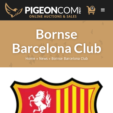
0
Bornse
Barcelona Club
Home
»
News
»
Bornse Barcelona Club