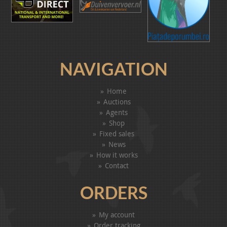
NAVIGATION
Home
Auctions
Agents
Shop
Fixed sales
News
How it works
Contact
ORDERS
My account
Order tracking