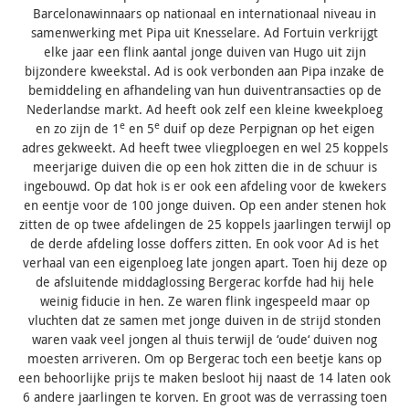
Barcelonawinnaars op nationaal en internationaal niveau in
samenwerking met Pipa uit Knesselare. Ad Fortuin verkrijgt
elke jaar een flink aantal jonge duiven van Hugo uit zijn
bijzondere kweekstal. Ad is ook verbonden aan Pipa inzake de
bemiddeling en afhandeling van hun duiventransacties op de
Nederlandse markt. Ad heeft ook zelf een kleine kweekploeg
e
e
en zo zijn de 1
en 5
duif op deze Perpignan op het eigen
adres gekweekt. Ad heeft twee vliegploegen en wel 25 koppels
meerjarige duiven die op een hok zitten die in de schuur is
ingebouwd. Op dat hok is er ook een afdeling voor de kwekers
en eentje voor de 100 jonge duiven. Op een ander stenen hok
zitten de op twee afdelingen de 25 koppels jaarlingen terwijl op
de derde afdeling losse doffers zitten. En ook voor Ad is het
verhaal van een eigenploeg late jongen apart. Toen hij deze op
de afsluitende middaglossing Bergerac korfde had hij hele
weinig fiducie in hen. Ze waren flink ingespeeld maar op
vluchten dat ze samen met jonge duiven in de strijd stonden
waren vaak veel jongen al thuis terwijl de ‘oude‘ duiven nog
moesten arriveren. Om op Bergerac toch een beetje kans op
een behoorlijke prijs te maken besloot hij naast de 14 laten ook
6 andere jaarlingen te korven. En groot was de verrassing toen