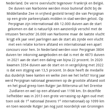
Nederland. De verre overvlucht tegenover Frankrijk en België.
De duiven van Narbonne werden mooi buitenaf dicht bij de
Middellandse Zee in vrijheid gesteld terwijl die van Perpignan
op een grote parkeerplaats midden in stad werden gelost. Op
Perpignan zijn internationaal dik 12.000 duiven aan de start
gekomen en dat is natuurlijk een aanzienlijk verschil met de
intussen ‘beruchte‘ 26.000 van Narbonne maar de laatste vlucht
krijgt elk jaar veel jaarlingen aan de start als zijnde een vlucht
met een relatie kortere afstand en internationaal een apart
concours voor hen. In Nederland werden voor Perpignan 3804
duiven ter inkorving aangeboden en dat is met de 4873 duiven
in 2021 aan de start een daling van bijna 22 procent. In 2020
kwamen 3354 duiven aan de start en in vergelijking met 2022
is dat een stijging van 13,5 procent. In deze heeft de medaille
dus duidelijk twee kanten en welke zien we het liefst? Vorig jaar
werd Perpignan nationaal gewonnen op de grootste afstand ooit
en het goud greep toen Rutger Jan Rittersma uit het Drentse
Zuidlaren en wel op een afstand van 1198 km. En dezelfde
liefhebber was in 2013 een grote verrassing op Agen oud met
e
e
toen ook de 1
nationaal (tevens 1
internationaal) op 1099 km
en toen woonde Rutger Jan nog juist noordelijk van Groningen