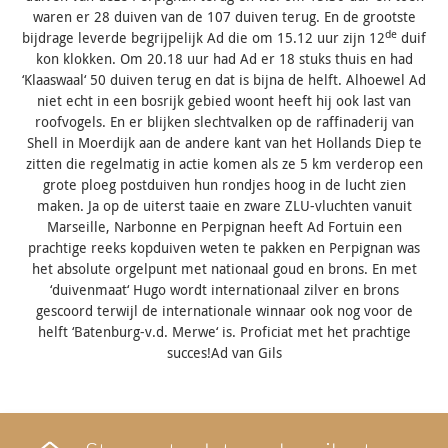
waren er 28 duiven van de 107 duiven terug. En de grootste
de
bijdrage leverde begrijpelijk Ad die om 15.12 uur zijn 12
duif
kon klokken. Om 20.18 uur had Ad er 18 stuks thuis en had
‘Klaaswaal‘ 50 duiven terug en dat is bijna de helft. Alhoewel Ad
niet echt in een bosrijk gebied woont heeft hij ook last van
roofvogels. En er blijken slechtvalken op de raffinaderij van
Shell in Moerdijk aan de andere kant van het Hollands Diep te
zitten die regelmatig in actie komen als ze 5 km verderop een
grote ploeg postduiven hun rondjes hoog in de lucht zien
maken. Ja op de uiterst taaie en zware ZLU-vluchten vanuit
Marseille, Narbonne en Perpignan heeft Ad Fortuin een
prachtige reeks kopduiven weten te pakken en Perpignan was
het absolute orgelpunt met nationaal goud en brons. En met
‘duivenmaat‘ Hugo wordt internationaal zilver en brons
gescoord terwijl de internationale winnaar ook nog voor de
helft ‘Batenburg-v.d. Merwe‘ is. Proficiat met het prachtige
succes!Ad van Gils