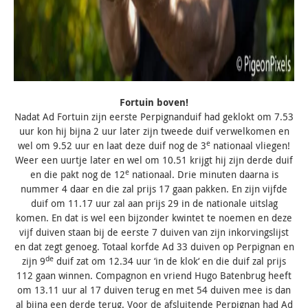
Fortuin boven!
Nadat Ad Fortuin zijn eerste Perpignanduif had geklokt om 7.53
uur kon hij bijna 2 uur later zijn tweede duif verwelkomen en
e
wel om 9.52 uur en laat deze duif nog de 3
nationaal vliegen!
Weer een uurtje later en wel om 10.51 krijgt hij zijn derde duif
e
en die pakt nog de 12
nationaal. Drie minuten daarna is
nummer 4 daar en die zal prijs 17 gaan pakken. En zijn vijfde
duif om 11.17 uur zal aan prijs 29 in de nationale uitslag
komen. En dat is wel een bijzonder kwintet te noemen en deze
vijf duiven staan bij de eerste 7 duiven van zijn inkorvingslijst
en dat zegt genoeg. Totaal korfde Ad 33 duiven op Perpignan en
de
zijn 9
duif zat om 12.34 uur ‘in de klok‘ en die duif zal prijs
112 gaan winnen. Compagnon en vriend Hugo Batenbrug heeft
om 13.11 uur al 17 duiven terug en met 54 duiven mee is dan
al bijna een derde terug. Voor de afsluitende Perpignan had Ad