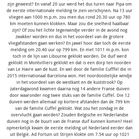
zijn geweest? En vanaf 20 uur werd het dus turen naar Pipa om
de eerste internationale melding te zien verschijnen. Na 13 uur
vliegen aan 1000 m.p.m. zou men dus rond 20.30 uur op 780
km moeten kunnen klokken. Maar zou die snelheid haalbaar
zijn? Of zou het lichte tegenwindje verder in de avond nog
zwakker worden en dus in het voordeel van de grotere
vliegafstanden gaan werken? En jawel hoor dan toch de eerste
melding om 20.40 uur op 799 km. En met 1011 m.p.m. kon
toch in de lijn van Libourne geklokt worden. De duif werd
geklokt in Montvilliers geklokt en dat is een dorp ten noorden
van Le Havre aan de kust. En wel door de familie Cufffel die in
2015 internationaal Barcelona won. Het noordoostelijke windje
in het voordeel van de westkant en de kuststrook? Op
zaterdagavond kwamen daarna nog 14 andere Franse duiven
door waaronder nog twee stuks van de familie Cuffel. Die 12
duiven werden allemaal op kortere afstanden dan de 799 km
van de familie Cuffel geklokt. Wat zou het zondag in de
overvlucht gaan worden? Zouden Belgische en Nederlandse
duiven nog in de buurt van de Franse duif kunnen komen? Heel
opmerkelijk kwam de eerste melding uit Nederland eerder dan
uit België. Ad Fortuin uit Strijen klokte om 7.54 uur op 1021