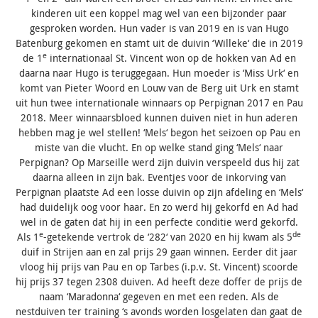
kinderen uit een koppel mag wel van een bijzonder paar
gesproken worden. Hun vader is van 2019 en is van Hugo
Batenburg gekomen en stamt uit de duivin ‘Willeke‘ die in 2019
e
de 1
internationaal St. Vincent won op de hokken van Ad en
daarna naar Hugo is teruggegaan. Hun moeder is ‘Miss Urk‘ en
komt van Pieter Woord en Louw van de Berg uit Urk en stamt
uit hun twee internationale winnaars op Perpignan 2017 en Pau
2018. Meer winnaarsbloed kunnen duiven niet in hun aderen
hebben mag je wel stellen! ‘Mels‘ begon het seizoen op Pau en
miste van die vlucht. En op welke stand ging ‘Mels‘ naar
Perpignan? Op Marseille werd zijn duivin verspeeld dus hij zat
daarna alleen in zijn bak. Eventjes voor de inkorving van
Perpignan plaatste Ad een losse duivin op zijn afdeling en ‘Mels‘
had duidelijk oog voor haar. En zo werd hij gekorfd en Ad had
wel in de gaten dat hij in een perfecte conditie werd gekorfd.
e
de
Als 1
-getekende vertrok de ‘282‘ van 2020 en hij kwam als 5
duif in Strijen aan en zal prijs 29 gaan winnen. Eerder dit jaar
vloog hij prijs van Pau en op Tarbes (i.p.v. St. Vincent) scoorde
hij prijs 37 tegen 2308 duiven. Ad heeft deze doffer de prijs de
naam ‘Maradonna‘ gegeven en met een reden. Als de
nestduiven ter training ‘s avonds worden losgelaten dan gaat de