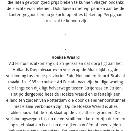
die laten gewoon goed prijs bleken te kunnen vliegen ondanks
de slechte voortekenen. Ook duiven met vijf pennen aan beide
kanten ‘gegooid‘ en nu gekorfd op eitjes bleken op Perpignan
succesvol te kunnen zijn.
.
.
.
Hoekse Waard
Ad Fortuin is afkomstig uit Strijensas en dat dorp ligt aan het
Hollands Diep alwaar even verderop de Moerdijkbrug de
verbinding tussen de provincies Zuid-Holland en Noord-Brabant
maakt. In 1985 verhuisde Ad Fortuin naar zijn huidige woning
die langs een dijk ligt halverwege tussen Strijensas en Strijen.
Het poldergebied heet de Hoekse Waard en is feitelijk een
eiland ten zuiden van Rotterdam die door de Heinenoordtunnel
met elkaar verbonden zijn. Op de Hoekse Waard is alles
akkerbouw dat de klok slaat op de vruchtbare gronden. De
verbindingswegen tussen de verschillende kernen zijn dijken en
op veel plaatsen is er aan die dijken aan één of twee zijden
bebouwing van woonhuizen. De bewoners hebben achter hun