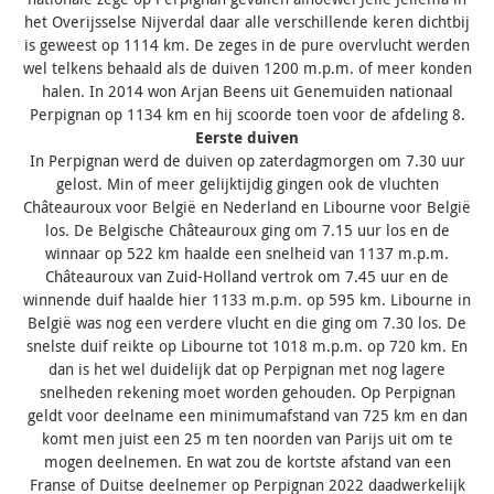
het Overijsselse Nijverdal daar alle verschillende keren dichtbij
is geweest op 1114 km. De zeges in de pure overvlucht werden
wel telkens behaald als de duiven 1200 m.p.m. of meer konden
halen. In 2014 won Arjan Beens uit Genemuiden nationaal
Perpignan op 1134 km en hij scoorde toen voor de afdeling 8.
Eerste duiven
In Perpignan werd de duiven op zaterdagmorgen om 7.30 uur
gelost. Min of meer gelijktijdig gingen ook de vluchten
Châteauroux voor België en Nederland en Libourne voor België
los. De Belgische Châteauroux ging om 7.15 uur los en de
winnaar op 522 km haalde een snelheid van 1137 m.p.m.
Châteauroux van Zuid-Holland vertrok om 7.45 uur en de
winnende duif haalde hier 1133 m.p.m. op 595 km. Libourne in
België was nog een verdere vlucht en die ging om 7.30 los. De
snelste duif reikte op Libourne tot 1018 m.p.m. op 720 km. En
dan is het wel duidelijk dat op Perpignan met nog lagere
snelheden rekening moet worden gehouden. Op Perpignan
geldt voor deelname een minimumafstand van 725 km en dan
komt men juist een 25 m ten noorden van Parijs uit om te
mogen deelnemen. En wat zou de kortste afstand van een
Franse of Duitse deelnemer op Perpignan 2022 daadwerkelijk