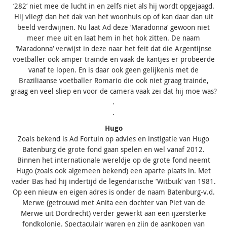
‘282‘ niet mee de lucht in en zelfs niet als hij wordt opgejaagd.
Hij vliegt dan het dak van het woonhuis op of kan daar dan uit
beeld verdwijnen. Nu laat Ad deze ‘Maradonna‘ gewoon niet
meer mee uit en laat hem in het hok zitten. De naam
‘Maradonna‘ verwijst in deze naar het feit dat die Argentijnse
voetballer ook amper trainde en vaak de kantjes er probeerde
vanaf te lopen. En is daar ook geen gelijkenis met de
Braziliaanse voetballer Romario die ook niet graag trainde,
graag en veel sliep en voor de camera vaak zei dat hij moe was?
.
.
Hugo
Zoals bekend is Ad Fortuin op advies en instigatie van Hugo
Batenburg de grote fond gaan spelen en wel vanaf 2012.
Binnen het internationale wereldje op de grote fond neemt
Hugo (zoals ook algemeen bekend) een aparte plaats in. Met
vader Bas had hij indertijd de legendarische ‘Witbuik‘ van 1981.
Op een nieuw en eigen adres is onder de naam Batenburg-v.d.
Merwe (getrouwd met Anita een dochter van Piet van de
Merwe uit Dordrecht) verder gewerkt aan een ijzersterke
fondkolonie. Spectaculair waren en zijn de aankopen van