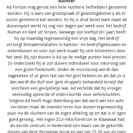
Nuchter
Ad Fortuin mag gerust een hele nuchtere liefhebbers genoemd
worden. Hij is wars van grootspraak of gewichtigdoenerij als er
succes genoteerd kan worden. En hij is druk bezet want naast de
duivensport werkt hij nog vier dagen per week voor het bedrijf
Numan en Kant uit Strijen. Vanwege zijn leeftijd (61 jaar) heeft
hij op maandag tegenwoordig een vrije dag. Het bedrijf
verzorgt klimaatinstallaties in kantoor- en bedrijfsgebouwen en
ziekenhuizen en voor zijn werk maakt hij vele kilometers door
het land. Bij zijn duiven is Ad op de nodige punten heel precies.
Zo onderzoekt hij al zijn duiven individueel voor inkorving van
een grote-fondvlucht. Onder de microscoop wordt dan
nagekeken of ze geen last van het geel hebben en als dat zo is
dan wordt die duif met ‘gele druppels‘ behandeld terwijl dat
voorheen een geelpilletje was. Ad vertelde dat hij vroeger
veelvuldig opleerde of elders korfde voor oefenvluchten.
Volgens Ad heeft Hugo Batenburg aan dat werk wel een auto
versleten maar de mannen leren hun duiven tegenwoordig
puur via de vluchten van de eigen afdeling op en dat is in ogen
goed genoeg.. Het eigen ZLU-inkorfcentrum te Klaaswaal had
als eerste centrum in Nederland een kwart van de gekorfde
duiven van deze Perpignan terug en wel om 15.30 uur en toen