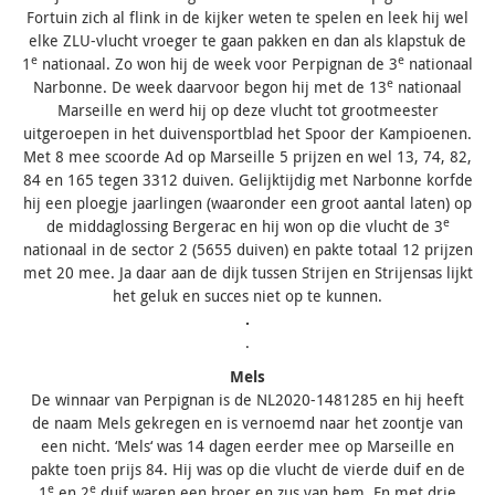
Fortuin zich al flink in de kijker weten te spelen en leek hij wel
elke ZLU-vlucht vroeger te gaan pakken en dan als klapstuk de
e
e
1
nationaal. Zo won hij de week voor Perpignan de 3
nationaal
e
Narbonne. De week daarvoor begon hij met de 13
nationaal
Marseille en werd hij op deze vlucht tot grootmeester
uitgeroepen in het duivensportblad het Spoor der Kampioenen.
Met 8 mee scoorde Ad op Marseille 5 prijzen en wel 13, 74, 82,
84 en 165 tegen 3312 duiven. Gelijktijdig met Narbonne korfde
hij een ploegje jaarlingen (waaronder een groot aantal laten) op
e
de middaglossing Bergerac en hij won op die vlucht de 3
nationaal in de sector 2 (5655 duiven) en pakte totaal 12 prijzen
met 20 mee. Ja daar aan de dijk tussen Strijen en Strijensas lijkt
het geluk en succes niet op te kunnen.
.
.
Mels
De winnaar van Perpignan is de NL2020-1481285 en hij heeft
de naam Mels gekregen en is vernoemd naar het zoontje van
een nicht. ‘Mels‘ was 14 dagen eerder mee op Marseille en
pakte toen prijs 84. Hij was op die vlucht de vierde duif en de
e
e
1
en 2
duif waren een broer en zus van hem. En met drie