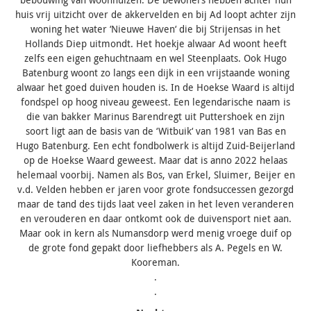
huis vrij uitzicht over de akkervelden en bij Ad loopt achter zijn
woning het water ‘Nieuwe Haven‘ die bij Strijensas in het
Hollands Diep uitmondt. Het hoekje alwaar Ad woont heeft
zelfs een eigen gehuchtnaam en wel Steenplaats. Ook Hugo
Batenburg woont zo langs een dijk in een vrijstaande woning
alwaar het goed duiven houden is. In de Hoekse Waard is altijd
fondspel op hoog niveau geweest. Een legendarische naam is
die van bakker Marinus Barendregt uit Puttershoek en zijn
soort ligt aan de basis van de ‘Witbuik‘ van 1981 van Bas en
Hugo Batenburg. Een echt fondbolwerk is altijd Zuid-Beijerland
op de Hoekse Waard geweest. Maar dat is anno 2022 helaas
helemaal voorbij. Namen als Bos, van Erkel, Sluimer, Beijer en
v.d. Velden hebben er jaren voor grote fondsuccessen gezorgd
maar de tand des tijds laat veel zaken in het leven veranderen
en verouderen en daar ontkomt ook de duivensport niet aan.
Maar ook in kern als Numansdorp werd menig vroege duif op
de grote fond gepakt door liefhebbers als A. Pegels en W.
Kooreman.
.
.