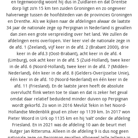
en tegenwoordig woont hij dus in Zuidlaren en dat Drentse
dorp ligt zo‘n 15 km ten zuiden Groningen en zo ongeveer
halverwege tussen de hoofdsteden van de provincies Groningen
en Drenthe. Als we kijken naar de afdelingen alwaar de laatste
34 jaar de nationale zege op Perpignan in Nederland is gevallen
dan zien een grote verspreiding over het land. We zullen de
afdelingen eens overlopen. Vier keer viel de nationale zege in
de afd. 1 (Zeeland), vijf keer in de afd. 2 (Brabant 2000), drie
keer in de afd.3 (Oost-Brabant), acht keer in de afd. 4
(Limburg), ook acht keer in de afd. 5 (Zuid-Holland), twee keer
in de afd. 6 (Noord-Holland), twee keer in de afd. 7 (Midden-
Nederland), één keer in de afd. 8 (Gelders-Overijsselse Unie),
één keer in de afd. 10 (Noord-Nederland) en één keer in de
afd. 11 (Friesland). En de laatste jaren heeft de absolute
overvlucht flink weten toe te slaan en dat is zeker het geval
omdat daar relatief beduidend minder duiven op Perpignan
wordt gekorfd. Zo won in 2016 Mevlüt Tekin in het Noord-
Hollandse Medenblik goud en zilver op 1139 km. In 2017 won
Pieter Woord in Urk op 1135 km en hij ‘valt‘ onder de afdeling
Friesland. En in 2021 was de afdeling 10 aan de beurt met
Rutger Jan Rittersma. Alleen in de afdeling 9 is dus nog geen
nationale zege op Perpignan gevallen alhoewel Jelle Jellema in