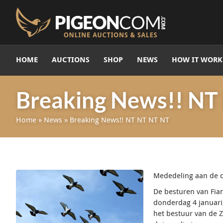
HOME
AUCTIONS
SHOP
NEWS
HOW IT WORK
Breaking News!! NT
Home
»
News
»
Breaking News!! NT NT NT NT
Mededeling aan de d
De besturen van Fia
donderdag 4 januari
het bestuur van de Z