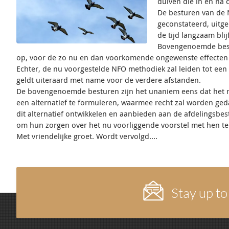
duiven die in en na 
De besturen van de 
geconstateerd, uitg
de tijd langzaam bli
Bovengenoemde bestu
op, voor de zo nu en dan voorkomende ongewenste effecten v
Echter, de nu voorgestelde NFO methodiek zal leiden tot een o
geldt uiteraard met name voor de verdere afstanden.
De bovengenoemde besturen zijn het unaniem eens dat het ni
een alternatief te formuleren, waarmee recht zal worden geda
dit alternatief ontwikkelen en aanbieden aan de afdelingsb
om hun zorgen over het nu voorliggende voorstel met hen te
Met vriendelijke groet. Wordt vervolgd….
Stay up to