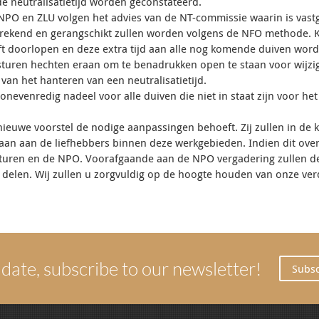
de neutralisatietijd worden geconstateerd.
NPO en ZLU volgen het advies van de NT-commissie waarin is vastg
erekend en gerangschikt zullen worden volgens de NFO methode. Ko
jft doorlopen en deze extra tijd aan alle nog komende duiven wor
ren hechten eraan om te benadrukken open te staan voor wijzi
an het hanteren van een neutralisatietijd.
nevenredig nadeel voor alle duiven die niet in staat zijn voor het
euwe voorstel de nodige aanpassingen behoeft. Zij zullen in de
an aan de liefhebbers binnen deze werkgebieden. Indien dit overleg
esturen en de NPO. Voorafgaande aan de NPO vergadering zullen d
 delen. Wij zullen u zorgvuldig op de hoogte houden van onze ver
 date, subscribe to our newsletter!
Subsc