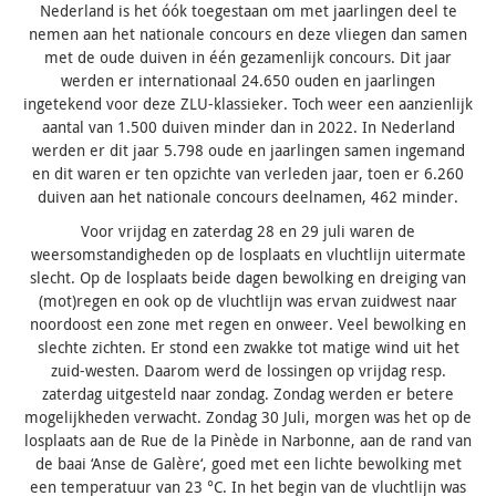
Nederland is het óók toegestaan om met jaarlingen deel te
nemen aan het nationale concours en deze vliegen dan samen
met de oude duiven in één gezamenlijk concours. Dit jaar
werden er internationaal 24.650 ouden en jaarlingen
ingetekend voor deze ZLU-klassieker. Toch weer een aanzienlijk
aantal van 1.500 duiven minder dan in 2022. In Nederland
werden er dit jaar 5.798 oude en jaarlingen samen ingemand
en dit waren er ten opzichte van verleden jaar, toen er 6.260
duiven aan het nationale concours deelnamen, 462 minder.
Voor vrijdag en zaterdag 28 en 29 juli waren de
weersomstandigheden op de losplaats en vluchtlijn uitermate
slecht. Op de losplaats beide dagen bewolking en dreiging van
(mot)regen en ook op de vluchtlijn was ervan zuidwest naar
noordoost een zone met regen en onweer. Veel bewolking en
slechte zichten. Er stond een zwakke tot matige wind uit het
zuid-westen. Daarom werd de lossingen op vrijdag resp.
zaterdag uitgesteld naar zondag. Zondag werden er betere
mogelijkheden verwacht. Zondag 30 Juli, morgen was het op de
losplaats aan de Rue de la Pinède in Narbonne, aan de rand van
de baai ‘Anse de Galère‘, goed met een lichte bewolking met
een temperatuur van 23 °C. In het begin van de vluchtlijn was