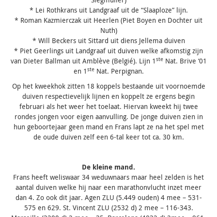
* Lei Rothkrans uit Landgraaf uit de “Slaaploze” lijn.
* Roman Kazmierczak uit Heerlen (Piet Boyen en Dochter uit
Nuth)
* Will Beckers uit Sittard uit diens Jellema duiven
* Piet Geerlings uit Landgraaf uit duiven welke afkomstig zijn
ste
van Dieter Ballman uit Amblève (Belgié). Lijn 1
Nat. Brive ‘01
ste
en 1
Nat. Perpignan.
Op het kweekhok zitten 18 koppels bestaande uit voornoemde
duiven respectievelijk lijnen en koppelt ze ergens begin
februari als het weer het toelaat. Hiervan kweekt hij twee
rondes jongen voor eigen aanvulling. De jonge duiven zien in
hun geboortejaar geen mand en Frans lapt ze na het spel met
de oude duiven zelf een 6-tal keer tot ca. 30 km.
De kleine mand.
Frans heeft weliswaar 34 weduwnaars maar heel zelden is het
aantal duiven welke hij naar een marathonvlucht inzet meer
dan 4. Zo ook dit jaar. Agen ZLU (5.449 ouden) 4 mee – 531-
575 en 629. St. Vincent ZLU (2532 d) 2 mee – 116-343.