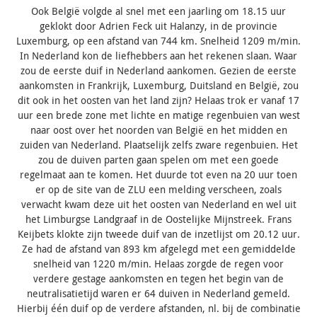
Ook België volgde al snel met een jaarling om 18.15 uur
geklokt door Adrien Feck uit Halanzy, in de provincie
Luxemburg, op een afstand van 744 km. Snelheid 1209 m/min.
In Nederland kon de liefhebbers aan het rekenen slaan. Waar
zou de eerste duif in Nederland aankomen. Gezien de eerste
aankomsten in Frankrijk, Luxemburg, Duitsland en België, zou
dit ook in het oosten van het land zijn? Helaas trok er vanaf 17
uur een brede zone met lichte en matige regenbuien van west
naar oost over het noorden van België en het midden en
zuiden van Nederland. Plaatselijk zelfs zware regenbuien. Het
zou de duiven parten gaan spelen om met een goede
regelmaat aan te komen. Het duurde tot even na 20 uur toen
er op de site van de ZLU een melding verscheen, zoals
verwacht kwam deze uit het oosten van Nederland en wel uit
het Limburgse Landgraaf in de Oostelijke Mijnstreek. Frans
Keijbets klokte zijn tweede duif van de inzetlijst om 20.12 uur.
Ze had de afstand van 893 km afgelegd met een gemiddelde
snelheid van 1220 m/min. Helaas zorgde de regen voor
verdere gestage aankomsten en tegen het begin van de
neutralisatietijd waren er 64 duiven in Nederland gemeld.
Hierbij één duif op de verdere afstanden, nl. bij de combinatie