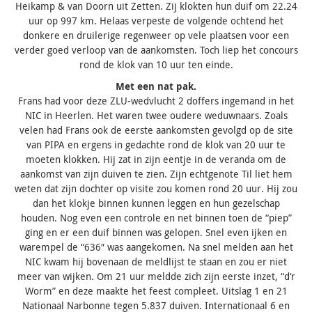
Heikamp & van Doorn uit Zetten. Zij klokten hun duif om 22.24
uur op 997 km. Helaas verpeste de volgende ochtend het
donkere en druilerige regenweer op vele plaatsen voor een
verder goed verloop van de aankomsten. Toch liep het concours
rond de klok van 10 uur ten einde.
Met een nat pak.
Frans had voor deze ZLU-wedvlucht 2 doffers ingemand in het
NIC in Heerlen. Het waren twee oudere weduwnaars. Zoals
velen had Frans ook de eerste aankomsten gevolgd op de site
van PIPA en ergens in gedachte rond de klok van 20 uur te
moeten klokken. Hij zat in zijn eentje in de veranda om de
aankomst van zijn duiven te zien. Zijn echtgenote Til liet hem
weten dat zijn dochter op visite zou komen rond 20 uur. Hij zou
dan het klokje binnen kunnen leggen en hun gezelschap
houden. Nog even een controle en net binnen toen de “piep”
ging en er een duif binnen was gelopen. Snel even ijken en
warempel de “636″ was aangekomen. Na snel melden aan het
NIC kwam hij bovenaan de meldlijst te staan en zou er niet
meer van wijken. Om 21 uur meldde zich zijn eerste inzet, “d‘r
Worm” en deze maakte het feest compleet. Uitslag 1 en 21
Nationaal Narbonne tegen 5.837 duiven. Internationaal 6 en