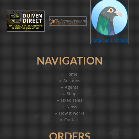
NAVIGATION
Home
Auctions
Agents
Shop
Fixed sales
News
How it works
Contact
ORDERS