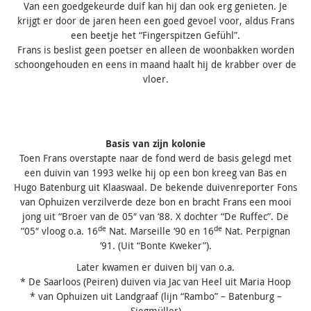
Van een goedgekeurde duif kan hij dan ook erg genieten. Je
krijgt er door de jaren heen een goed gevoel voor, aldus Frans
een beetje het “Fingerspitzen Gefühl”.
Frans is beslist geen poetser en alleen de woonbakken worden
schoongehouden en eens in maand haalt hij de krabber over de
vloer.
Basis van zijn kolonie
Toen Frans overstapte naar de fond werd de basis gelegd met
een duivin van 1993 welke hij op een bon kreeg van Bas en
Hugo Batenburg uit Klaaswaal. De bekende duivenreporter Fons
van Ophuizen verzilverde deze bon en bracht Frans een mooi
jong uit “Broer van de 05″ van ‘88. X dochter “De Ruffec”. De
de
de
“05″ vloog o.a. 16
Nat. Marseille ‘90 en 16
Nat. Perpignan
‘91. (Uit “Bonte Kweker”).
Later kwamen er duiven bij van o.a.
* De Saarloos (Peiren) duiven via Jac van Heel uit Maria Hoop
* van Ophuizen uit Landgraaf (lijn “Rambo” – Batenburg –
Siegmüller)