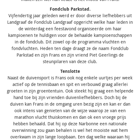
Fondclub Parkstad.
Vijfendertig jaar geleden werd er door diverse liefhebbers uit
Landgraaf de Fondclub Landgraaf opgericht welke haar leden in
de winterdag een feestavond organiseerde om haar
kampioenen te huldigen voor de behaalde kampioenschappen
in de fondclub. Dit zowel op de programma vluchten en
fondvluchten. Heden ten dage draagt ze de naam Fondclub
Parkstad en zijn Frans en zijn vriend Piet Geerlings de
steunpilaren van deze club.
Tenslotte
Naast de duivensport is Frans ook nog enkele uurtjes per week
actief op de tennisbaan en spit en verbouwd graag allerlei
groeten in zijn groententuin. Ook steekt hij graag een helpende
hand toe bij zijn vrienden duivenliefhebbers. Doch bij de
duiven kan Frans in de omgang uren bezig zijn en kan er dan
ook intens van genieten van de wijze waarop ze van een
marathon vlucht thuiskomen en dan ok een vroege prijs
hebben behaald. Dat hij op deze Narbonne een nationale
overwinning zou gaan behalen is wel het mooiste wat hem
overkwam in zijn lange loopbaan. Een dag welke waaraan hij