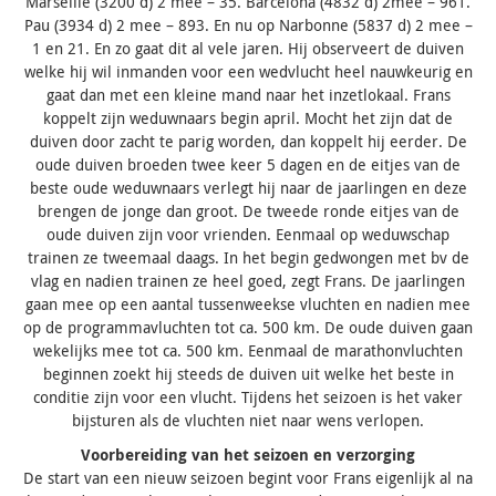
Marseille (3200 d) 2 mee – 35. Barcelona (4832 d) 2mee – 961.
Pau (3934 d) 2 mee – 893. En nu op Narbonne (5837 d) 2 mee –
1 en 21. En zo gaat dit al vele jaren. Hij observeert de duiven
welke hij wil inmanden voor een wedvlucht heel nauwkeurig en
gaat dan met een kleine mand naar het inzetlokaal. Frans
koppelt zijn weduwnaars begin april. Mocht het zijn dat de
duiven door zacht te parig worden, dan koppelt hij eerder. De
oude duiven broeden twee keer 5 dagen en de eitjes van de
beste oude weduwnaars verlegt hij naar de jaarlingen en deze
brengen de jonge dan groot. De tweede ronde eitjes van de
oude duiven zijn voor vrienden. Eenmaal op weduwschap
trainen ze tweemaal daags. In het begin gedwongen met bv de
vlag en nadien trainen ze heel goed, zegt Frans. De jaarlingen
gaan mee op een aantal tussenweekse vluchten en nadien mee
op de programmavluchten tot ca. 500 km. De oude duiven gaan
wekelijks mee tot ca. 500 km. Eenmaal de marathonvluchten
beginnen zoekt hij steeds de duiven uit welke het beste in
conditie zijn voor een vlucht. Tijdens het seizoen is het vaker
bijsturen als de vluchten niet naar wens verlopen.
Voorbereiding van het seizoen en verzorging
De start van een nieuw seizoen begint voor Frans eigenlijk al na