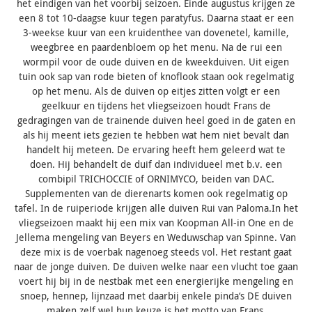
het eindigen van het voorbij seizoen. Einde augustus krijgen ze
een 8 tot 10-daagse kuur tegen paratyfus. Daarna staat er een
3-weekse kuur van een kruidenthee van dovenetel, kamille,
weegbree en paardenbloem op het menu. Na de rui een
wormpil voor de oude duiven en de kweekduiven. Uit eigen
tuin ook sap van rode bieten of knoflook staan ook regelmatig
op het menu. Als de duiven op eitjes zitten volgt er een
geelkuur en tijdens het vliegseizoen houdt Frans de
gedragingen van de trainende duiven heel goed in de gaten en
als hij meent iets gezien te hebben wat hem niet bevalt dan
handelt hij meteen. De ervaring heeft hem geleerd wat te
doen. Hij behandelt de duif dan individueel met b.v. een
combipil TRICHOCCIE of ORNIMYCO, beiden van DAC.
Supplementen van de dierenarts komen ook regelmatig op
tafel. In de ruiperiode krijgen alle duiven Rui van Paloma.In het
vliegseizoen maakt hij een mix van Koopman All-in One en de
Jellema mengeling van Beyers en Weduwschap van Spinne. Van
deze mix is de voerbak nagenoeg steeds vol. Het restant gaat
naar de jonge duiven. De duiven welke naar een vlucht toe gaan
voert hij bij in de nestbak met een energierijke mengeling en
snoep, hennep, lijnzaad met daarbij enkele pinda‘s DE duiven
maken zelf wel hun keuze is het motto van Frans.