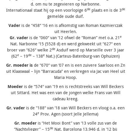
d. om nu te zegevieren op Narbonne.
de
de
Internationaal staat hij op een voorlopige 6
plaats en is de 3
gemelde oude duif.
Vader
is de “458″ ‘16 en is afkomstig van Roman Kazmierczak
uit Heerlen.
e
Gr. vader
is de “060″ van ‘12 ofwel de “Roman” met o.a. 21
Nat. Narbonne ‘15 (5528 d) en werd gekweekt uit “627″ een
de
broer van “626″ welke 2
Asduif werd op Marseille over 3 jaar
e
de
e
(62
– 19
– 138
Nat.) (Carteus-Batenburg-van Ophuizen)
Gr. moeder is
de “670″ van ‘07 en is een zuivere Saarloos en Zn
uit Klaaswaal – lijn “Barracuda” en verkregen via Jac van Heel uit
Maria Hoop.
Moeder
is de “574″ van ‘19 en is rechtstreeks van Will Beckers
uit Sittard. Het was een van de jongen welke Frans van Will
cadeau kreeg.
Gr. vader
is de “188″ van ‘18 van Will Beckers en vloog o.a. een
e
24
Prov. Agen (soort Jelle Jellema)
Gr. moeder
is “Het Mooi Bont” van ‘13 volle zus van de
de
“Nachtvlieger” – 15
Nat. Barcelona 13.946 d. in ‘12 bij