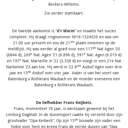
Beckers-Willems.
Zie verder stamkaart.
De tweede aankomst is “
d‘r Worm
” en maakte het succes
compleet. Hij draagt ringnummer Nl18-1324020 en was om
ste
21.00 uur present en zou de 21
plaats innemen op de
de
meldlijst. Hij was eerder al goed voor een 117
Nat Agen ‘20
e
e
(6844 d), 269
Nat. Agen ‘21 (6.896 d), 591
Nat. Agen (6.019 d)
e
en 197
Nat. Marseille in ‘22 (3.338 d) en voegt er een 21e Nat
ste
Narbonne ‘23 aan toe. Hij werd in ‘22 8
Asduif Agen over drie
de
jaar en 13
Asduif over vier jaar. Vader is van het soort van
Batenburg x Rothkrans Waubach en de moeder eveneens een
Batenburg x Rothkrans Waubach.
De liefhebber Frans Keijbets.
Frans, momenteel 76 jaar, is werkzaam geweest bij het
Limburg Dagblad. In de duivensport raakte hij verzeild door zijn
de
grootvader “Opa Keibeck”. Op zijn 15
bouwde zijn vader een
hokje voor hem en kreeg Frans de eerste duiven van “Opa