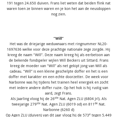
191 tegen 24.650 duiven. Frans liet weten dat beiden flink nat
waren toen ze binnen waren en je kon het aan de neusdoppen
nog zien.
“Will”
Het was de driejarige weduwnaars met ringnummer NL20-
1697636 welke voor deze prachtige nationale zege zorgde. Hij
kreeg de naam “Will”. Deze naam kreeg hij als eerbetoon aan
de bekende fondspeler wijlen Will Beckers uit Sittard. Frans
kreeg de moeder van “Will” als net gekipt jong van Will als
cadeau. “Will” is een kleine geschelpte doffer en het is een
doffer met karakter en een echte doorzetter. De week voor
Narbonne was hij tijdens het trainen heel energiek en zocht
met iedere andere doffer ruzie. Op het hok is hij rustig van
aard, zegt Frans.
ste
Als Jaarling vloog hij de 26
Nat. Agen ZLU (6804 Jrl). Als
ste
de
tweejarige 279
Nat. Agen ZLU (6019 od) en 811
Nat.
Narbonne (6260 d)
e
Op Agen ZLU (duiven) van dit jaar vloog hij de 573
tegen 5.449