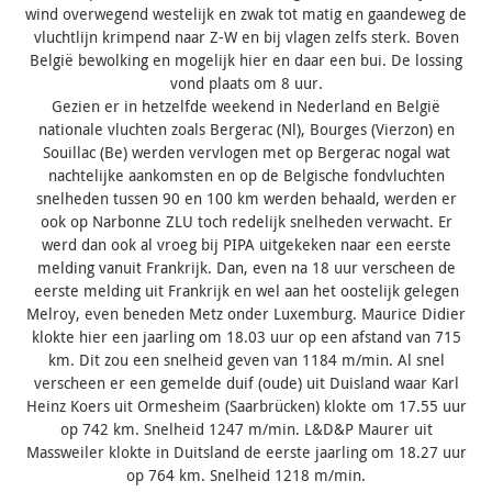
wind overwegend westelijk en zwak tot matig en gaandeweg de
vluchtlijn krimpend naar Z-W en bij vlagen zelfs sterk. Boven
België bewolking en mogelijk hier en daar een bui. De lossing
vond plaats om 8 uur.
Gezien er in hetzelfde weekend in Nederland en België
nationale vluchten zoals Bergerac (Nl), Bourges (Vierzon) en
Souillac (Be) werden vervlogen met op Bergerac nogal wat
nachtelijke aankomsten en op de Belgische fondvluchten
snelheden tussen 90 en 100 km werden behaald, werden er
ook op Narbonne ZLU toch redelijk snelheden verwacht. Er
werd dan ook al vroeg bij PIPA uitgekeken naar een eerste
melding vanuit Frankrijk. Dan, even na 18 uur verscheen de
eerste melding uit Frankrijk en wel aan het oostelijk gelegen
Melroy, even beneden Metz onder Luxemburg. Maurice Didier
klokte hier een jaarling om 18.03 uur op een afstand van 715
km. Dit zou een snelheid geven van 1184 m/min. Al snel
verscheen er een gemelde duif (oude) uit Duisland waar Karl
Heinz Koers uit Ormesheim (Saarbrücken) klokte om 17.55 uur
op 742 km. Snelheid 1247 m/min. L&D&P Maurer uit
Massweiler klokte in Duitsland de eerste jaarling om 18.27 uur
op 764 km. Snelheid 1218 m/min.