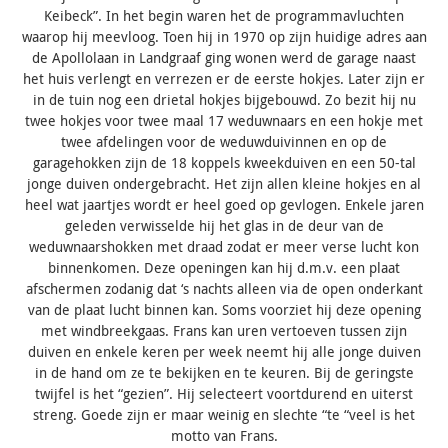
Keibeck”. In het begin waren het de programmavluchten
waarop hij meevloog. Toen hij in 1970 op zijn huidige adres aan
de Apollolaan in Landgraaf ging wonen werd de garage naast
het huis verlengt en verrezen er de eerste hokjes. Later zijn er
in de tuin nog een drietal hokjes bijgebouwd. Zo bezit hij nu
twee hokjes voor twee maal 17 weduwnaars en een hokje met
twee afdelingen voor de weduwduivinnen en op de
garagehokken zijn de 18 koppels kweekduiven en een 50-tal
jonge duiven ondergebracht. Het zijn allen kleine hokjes en al
heel wat jaartjes wordt er heel goed op gevlogen. Enkele jaren
geleden verwisselde hij het glas in de deur van de
weduwnaarshokken met draad zodat er meer verse lucht kon
binnenkomen. Deze openingen kan hij d.m.v. een plaat
afschermen zodanig dat ‘s nachts alleen via de open onderkant
van de plaat lucht binnen kan. Soms voorziet hij deze opening
met windbreekgaas. Frans kan uren vertoeven tussen zijn
duiven en enkele keren per week neemt hij alle jonge duiven
in de hand om ze te bekijken en te keuren. Bij de geringste
twijfel is het “gezien”. Hij selecteert voortdurend en uiterst
streng. Goede zijn er maar weinig en slechte “te “veel is het
motto van Frans.