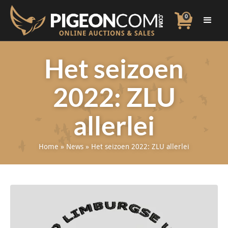
0
Het seizoen
2022: ZLU
allerlei
Home
»
News
»
Het seizoen 2022: ZLU allerlei