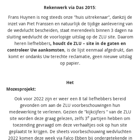
Rekenwerk via Das 2015
:
Frans Huynen is nog steeds onze “huis uitrekenaar“, dankzij de
inzet van Piet Franssen en natuurlijk de tijdige aanlevering van
de wedvlucht bescheiden, staat merendeels binnen 3 dagen na
sluiting wedvlucht de voorlopige uitslag op de ZLU site. Daarom
heren liefhebbers
, houdt de ZLU – site in de gaten en
controleer Uw aankomsten
, is de lijst eenmaal afgedrukt, dan
komt er ondanks Uw terechte reclamatie, geen nieuwe uitslag
op papier.
Het
Mozesproj
Ook voor 2022 zijn er weer een 8 tal liefhebbers bereid
gevonden om aan de ZLU voorbeschouwingen hun
medewerking te verlenen. Gezien de “kijkcijfers “ van de ZLU
e
site worden deze graag gelezen, zelfs 3
partijen hebben om
toezending gevraagd om deze verhaaltjes ook op hun site
geplaatst te krijgen. De sheets voorbeschouwing wedvluchten
2022 komen deze week via Falco Ebben bij ondergetekende in