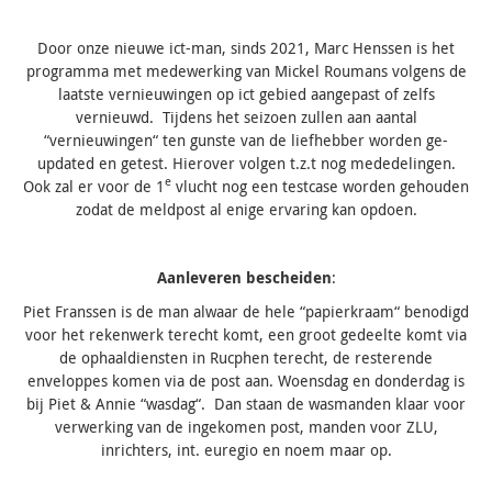
Door onze nieuwe ict-man, sinds 2021, Marc Henssen is het
programma met medewerking van Mickel Roumans volgens de
laatste vernieuwingen op ict gebied aangepast of zelfs
vernieuwd. Tijdens het seizoen zullen aan aantal
“vernieuwingen“ ten gunste van de liefhebber worden ge-
updated en getest. Hierover volgen t.z.t nog mededelingen.
e
Ook zal er voor de 1
vlucht nog een testcase worden gehouden
zodat de meldpost al enige ervaring kan opdoen.
Aanleveren bescheiden
:
Piet Franssen is de man alwaar de hele “papierkraam“ benodigd
voor het rekenwerk terecht komt, een groot gedeelte komt via
de ophaaldiensten in Rucphen terecht, de resterende
enveloppes komen via de post aan. Woensdag en donderdag is
bij Piet & Annie “wasdag“. Dan staan de wasmanden klaar voor
verwerking van de ingekomen post, manden voor ZLU,
inrichters, int. euregio en noem maar op.