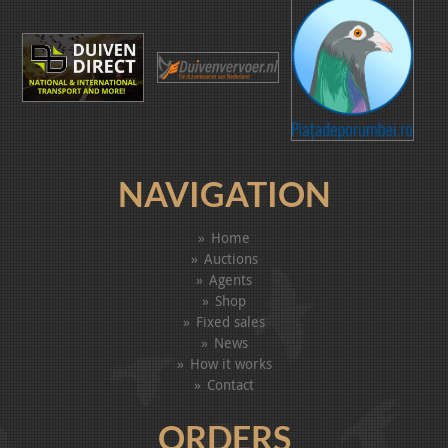
NAVIGATION
Home
Auctions
Agents
Shop
Fixed sales
News
How it works
Contact
ORDERS