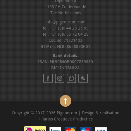
Dijkeinde 8
1153 PH Zuiderwoude
The Netherlands
info@pigeoncom.com
Tel. +31 (0)6 44 23 25 09
Tel. +31 (0)6 55 72 04 28
CoC no. 71321403
BTW no. NL858668890B01
Bank details:
IBAN: NL90INGB0007839880
BIC: INGBNL2A
Copyright © 2017-2026 Pigeoncom | Design & realisation
Hilarius Creatieve Producties