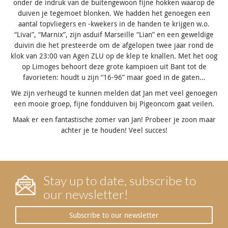
onder de indruk van de buitengewoon fijne hokken waarop de
duiven je tegemoet blonken. We hadden het genoegen een
aantal topvliegers en -kwekers in de handen te krijgen w.o.
“Livai”, “Marnix”, zijn asduif Marseille “Lian” en een geweldige
duivin die het presteerde om de afgelopen twee jaar rond de
klok van 23:00 van Agen ZLU op de klep te knallen. Met het oog
op Limoges behoort deze grote kampioen uit Bant tot de
favorieten: houdt u zijn “16-96” maar goed in de gaten…
We zijn verheugd te kunnen melden dat Jan met veel genoegen
een mooie groep, fijne fondduiven bij Pigeoncom gaat veilen.
Maak er een fantastische zomer van Jan! Probeer je zoon maar
achter je te houden! Veel succes!
Stay up to date, subscribe to
our newsletter!
Subscribe to our newsletter