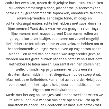
Zodra het even kan, tussen de dagelijkse huis-, tuin- en keuken-
duivenbeslommeringen door, plannen we (pigeoncom) een
bezoekje bij gerenommeerde tophokken, onontdekte talenten,
(duiven-)vrienden, eendaagse fond-, middag- en
ochtendlossingsfanaten, echte liefhebbers met superduiven én
fijne mensen! Want dat is waar we ons graag mee omringen:
fijne mensen met knappe duiven! Deze zomer zullen we
geregeld korte verhaaltjes publiceren om zoveel mogelijk
li
efhebbers te introduceren die ervoor gekozen hebben om in
het aankomende veilingseizoen duiven op Pigeoncom aan te
bieden. Een aantal van hen zullen wat uitgebreider gevolgd
worden om het grote publiek nader en beter kennis met deze
liefhebbers te laten maken. Een aantal van hen stellen het
wellicht minder op prijs wanneer er plots een stel
druktemakers midden in het vliegseizoen op de stoep staat.
Maar ook deze liefhebbers komen tzt aan de orde. Hetzij door
een bezoekje in het najaar, hetzij door een publicatie in de
Pigeoncom veilingkalender.
Mede met het oog op Limoges aankomend weekend waren we
te gast bij een oud winnaar van deze openingsvlucht op de
marathon kalender, Jan Grootoonk uit Bant. Het bezoek was